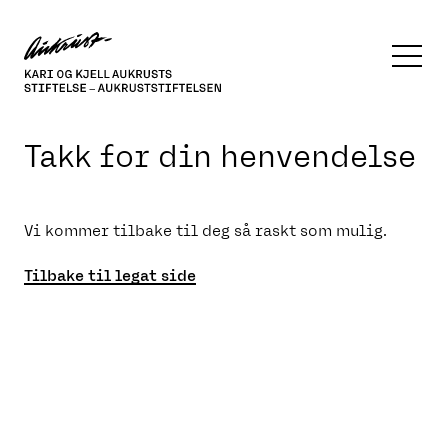
Gå
til
innhold
Aukruststiftelsen
Takk for din henvendelse
Vi kommer tilbake til deg så raskt som mulig.
Tilbake til legat side