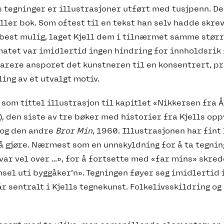
ls tegninger er illustrasjoner utført med tusjpenn. D
eller bok. Som oftest til en tekst han selv hadde skrev
 best mulig, laget Kjell dem i tilnærmet samme stør
rmatet var imidlertid ingen hindring for innholdsrik 
narere ansporet det kunstneren til en konsentrert, p
ng av et utvalgt motiv.
 som tittel illustrasjon til kapitlet «Nikkersen fra 
, den siste av tre bøker med historier fra Kjells opp
, og den andre
Bror Min
, 1960. Illustrasjonen har fint
å gjøre. Nærmest som en unnskyldning for å ta tegni
ar vel over …», for å fortsette med «far mins» skre
el uti byggåker’n». Tegningen føyer seg imidlertid 
r sentralt i Kjells tegnekunst. Folkelivsskildring og