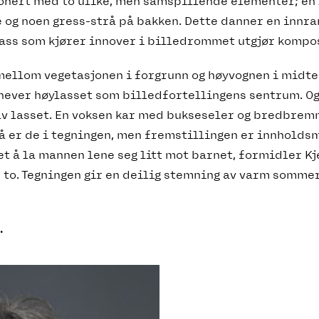
onert med to ulike, men samspillende elementer; e
 og noen gress-strå på bakken. Dette danner en innr
lass som kjører innover i billedrommet utgjør kompo
mellom vegetasjonen i forgrunn og høyvognen i midte
ever høylasset som billedfortellingens sentrum. Og 
v lasset. En voksen kar med bukseseler og bredbremme
å er de i tegningen, men fremstillingen er innholdsm
t å la mannen lene seg litt mot barnet, formidler K
 to. Tegningen gir en deilig stemning av varm somme
.