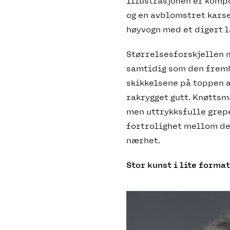
Illustrasjonen er komp
og en avblomstret karse
høyvogn med et digert 
Størrelsesforskjellen 
samtidig som den fremh
skikkelsene på toppen a
rakrygget gutt. Knøttsm
men uttrykksfulle grepe
fortrolighet mellom de
nærhet.
Stor kunst i lite format