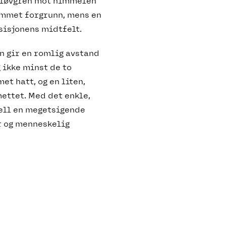
n løvgren mot himmelen
ammet forgrunn, mens en
sisjonens midtfelt.
n gir en romlig avstand
ikke minst de to
t hatt, og en liten,
ettet. Med det enkle,
jell en megetsigende
r og menneskelig