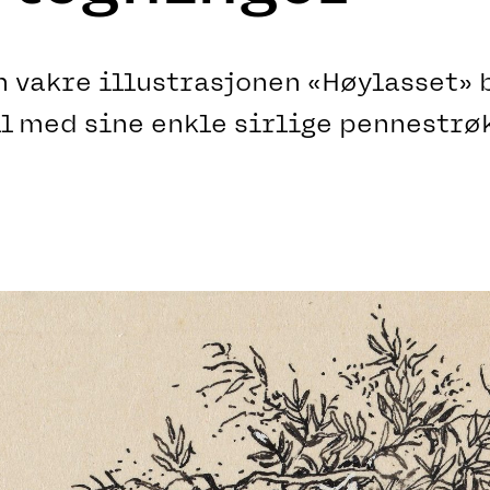
 vakre illustrasjonen «Høylasset» 
l med sine enkle sirlige pennestrøk