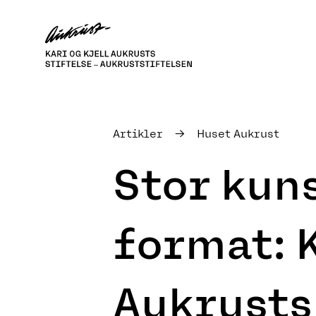
Gå
til
innhold
Aukruststiftelsen
Artikler
→
Huset Aukrust
Stor kuns
format: K
Aukrusts