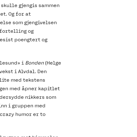
e skulle gjengis sammen
et. Og for at
relse som gjengivelsen
fortelling og
resist poengtert og
Ålesund» i
Bonden
(Helge
vekst i Alvdal. Den
 lite med tekstens
ngen med åpner kapitlet
ddersydde nikkers som
inn i gruppen med
 crazy humor er to