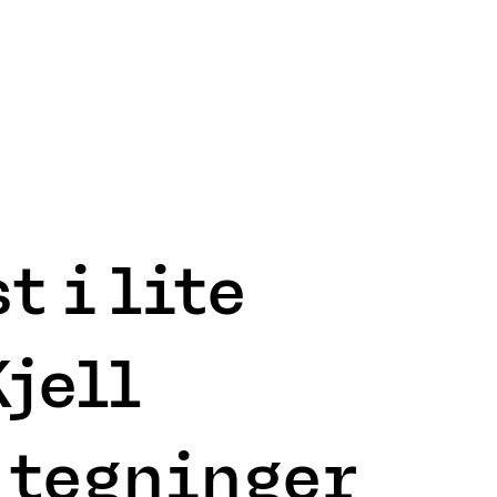
t i lite
jell
 tegninger