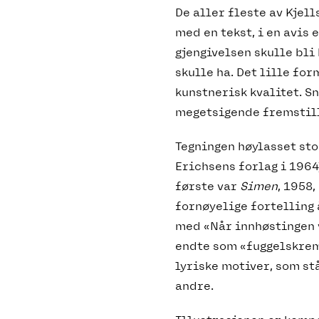
De aller fleste av Kjel
med en tekst, i en avis 
gjengivelsen skulle bli
skulle ha. Det lille fo
kunstnerisk kvalitet. S
megetsigende fremstilli
Tegningen høylasset sto
Erichsens forlag i 1964)
første var
Simen
, 1958
fornøyelige fortelling 
med «Når innhøstingen v
endte som «fuggelskrems
lyriske motiver, som stå
andre.